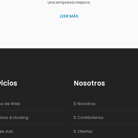
una empresa mejora.
LEER MÁS
icios
Nosotros
ño de Web
Nosotros
nios & Hosting
Contáctenos
le Ads
Ofertas