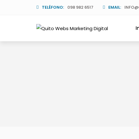
TELÉFONO:
098 982 6517
EMAIL:
INFO@
I